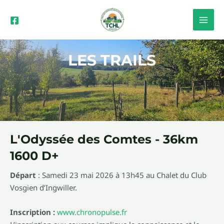
Aller
MAI
au
MEN
contenu
LES TRAILS
L'Odyssée des Comtes - 36km
1600 D+
Départ
: Samedi 23 mai 2026 à 13h45 au Chalet du Club
Vosgien d’Ingwiller.
Inscription :
www.chronopulse.fr